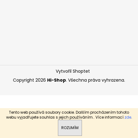
a
j
í
t
?
Vytvořil Shoptet
HLEDAT
Copyright 2026
Hi-Shop
. Všechna práva vyhrazena.
Tento web používá soubory cookie. Dalším procházením tohoto
webu vyjadřujete souhlas s jejich používáním.. Více informací
zde
.
ROZUMÍM